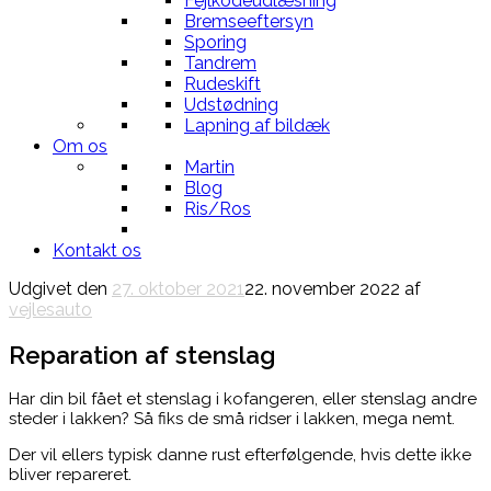
Fejlkodeudlæsning
Bremseeftersyn
Sporing
Tandrem
Rudeskift
Udstødning
Lapning af bildæk
Om os
Martin
Blog
Ris/Ros
Kontakt os
Udgivet den
27. oktober 2021
22. november 2022
af
vejlesauto
Reparation af stenslag
Har din bil fået et stenslag i kofangeren, eller stenslag andre
steder i lakken? Så fiks de små ridser i lakken, mega nemt.
Der vil ellers typisk danne rust efterfølgende, hvis dette ikke
bliver repareret
.