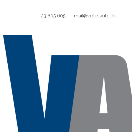
Gå
til
KONTAKT:
23 605 605
//
mail@vejlesauto.dk
indhold
ÅBENT FRA KL 7.00 // GRATIS LÅNEBIL