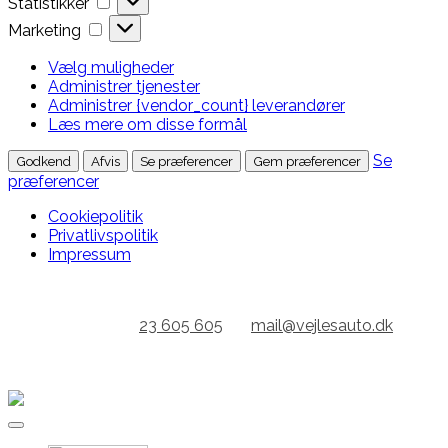
Statistikker
Marketing
Marketing
Vælg muligheder
Administrer tjenester
Administrer {vendor_count} leverandører
Læs mere om disse formål
Se
Godkend
Afvis
Se præferencer
Gem præferencer
præferencer
Cookiepolitik
Privatlivspolitik
Impressum
Gå
til
KONTAKT:
23 605 605
//
mail@vejlesauto.dk
indhold
ÅBENT FRA KL 7.00 // GRATIS LÅNEBIL