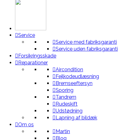
Service
Service med fabriksgaranti
Service uden fabriksgaranti
Forsikringsskade
Reparationer
Aircondition
Fejlkodeudlæsning
Bremseeftersyn
Sporing
Tandrem
Rudeskift
Udstødning
Lapning af bildæk
Om os
Martin
Blog