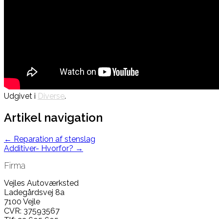
Udgivet i
Diverse
.
Artikel navigation
←
Reparation af stenslag
Additiver- Hvorfor?
→
Firma
Vejles Autoværksted
Ladegårdsvej 8a
7100 Vejle
CVR: 37593567