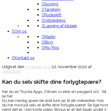
Sporing
Tandrem
Rudeskift
Udstødning
Lapning af bildæk
Om os
Martin
Blog
Ris/Ros
Kontakt os
Udgivet den
17. januar 2022
22. november 2022
af
vejlesauto
Kan du selv skifte dine forlygtepære?
Har du en Toyota Aygo, Citroen c1 eller en peugeot 107... Så
se her.
Du kan nemlig spare de små ture op til din mekaniker, hvis
du har mod på selv at skifte dine forlygte pærer. Se lige hvor
nemt det er, i min korte video. Bonus er at det tager under 5