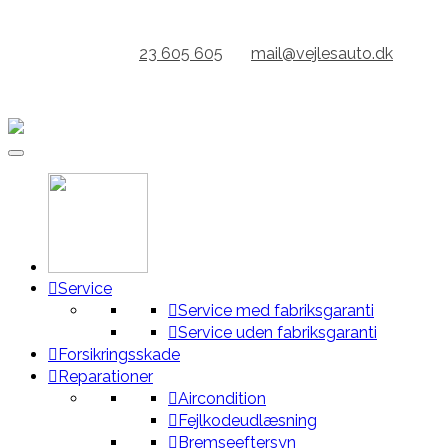
Gå
til
KONTAKT:
23 605 605
//
mail@vejlesauto.dk
indhold
ÅBENT FRA KL 7.00 // GRATIS LÅNEBIL
Service
Service med fabriksgaranti
Service uden fabriksgaranti
Forsikringsskade
Reparationer
Aircondition
Fejlkodeudlæsning
Bremseeftersyn