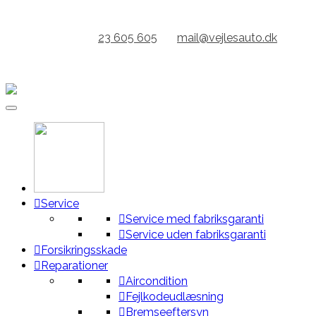
Gå
til
KONTAKT:
23 605 605
//
mail@vejlesauto.dk
indhold
ÅBENT FRA KL 7.00 // GRATIS LÅNEBIL
Service
Service med fabriksgaranti
Service uden fabriksgaranti
Forsikringsskade
Reparationer
Aircondition
Fejlkodeudlæsning
Bremseeftersyn