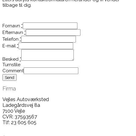
tilbage til dig.
Fornavn
*
Efternavn
*
Telefon
*
E-mail
*
Besked
*
Turnstile
Comment
Send
Firma
Vejles Autoværksted
Ladegårdsvej 8a
7100 Vejle
CVR: 37593567
Tlf: 23 605 605