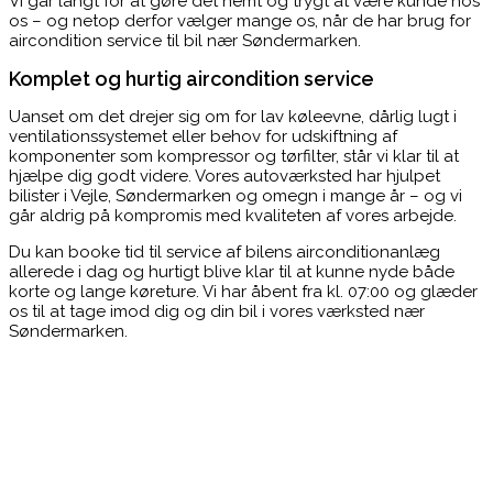
Vi går langt for at gøre det nemt og trygt at være kunde hos
os – og netop derfor vælger mange os, når de har brug for
aircondition service til bil nær Søndermarken.
Komplet og hurtig aircondition service
Uanset om det drejer sig om for lav køleevne, dårlig lugt i
ventilationssystemet eller behov for udskiftning af
komponenter som kompressor og tørfilter, står vi klar til at
hjælpe dig godt videre. Vores autoværksted har hjulpet
bilister i Vejle, Søndermarken og omegn i mange år – og vi
går aldrig på kompromis med kvaliteten af vores arbejde.
Du kan booke tid til service af bilens airconditionanlæg
allerede i dag og hurtigt blive klar til at kunne nyde både
korte og lange køreture. Vi har åbent fra kl. 07:00 og glæder
os til at tage imod dig og din bil i vores værksted nær
Søndermarken.