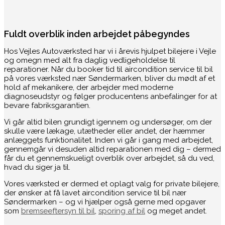
Fuldt overblik inden arbejdet påbegyndes
Hos Vejles Autoværksted har vi i årevis hjulpet bilejere i Vejle
og omegn med alt fra daglig vedligeholdelse til
reparationer. Når du booker tid til aircondition service til bil
på vores værksted nær Søndermarken, bliver du mødt af et
hold af mekanikere, der arbejder med moderne
diagnoseudstyr og følger producentens anbefalinger for at
bevare fabriksgarantien.
Vi går altid bilen grundigt igennem og undersøger, om der
skulle være lækage, utætheder eller andet, der hæmmer
anlæggets funktionalitet. Inden vi går i gang med arbejdet,
gennemgår vi desuden altid reparationen med dig – dermed
får du et gennemskueligt overblik over arbejdet, så du ved,
hvad du siger ja til.
Vores værksted er dermed et oplagt valg for private bilejere,
der ønsker at få lavet aircondition service til bil nær
Søndermarken – og vi hjælper også gerne med opgaver
som
bremseeftersyn til bil
,
sporing af bil
og meget andet.