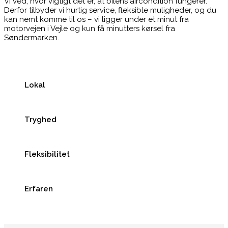
Vi ved, hvor vigtigt det er, at bilens aircondition fungerer.
Derfor tilbyder vi hurtig service, fleksible muligheder, og du
kan nemt komme til os – vi ligger under et minut fra
motorvejen i Vejle og kun få minutters kørsel fra
Søndermarken.
Lokal
Tryghed
Fleksibilitet
Erfaren