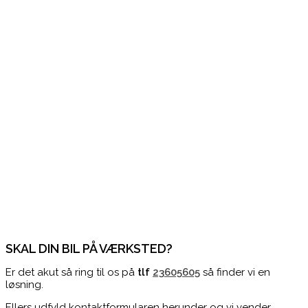
SKAL DIN BIL PÅ VÆRKSTED?
Er det akut så ring til os på
tlf
23605605
så finder vi en
løsning.
Ellers udfyld kontaktformularen herunder og vi vender