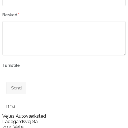
Besked
*
Turnstile
Send
Firma
Vejles Autoværksted
Ladegårdsvej 8a
7100 Vejle