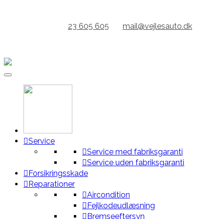
Gå
til
KONTAKT:
23 605 605
//
mail@vejlesauto.dk
indhold
ÅBENT FRA KL 7.00 // GRATIS LÅNEBIL
Service
Service med fabriksgaranti
Service uden fabriksgaranti
Forsikringsskade
Reparationer
Aircondition
Fejlkodeudlæsning
Bremseeftersyn