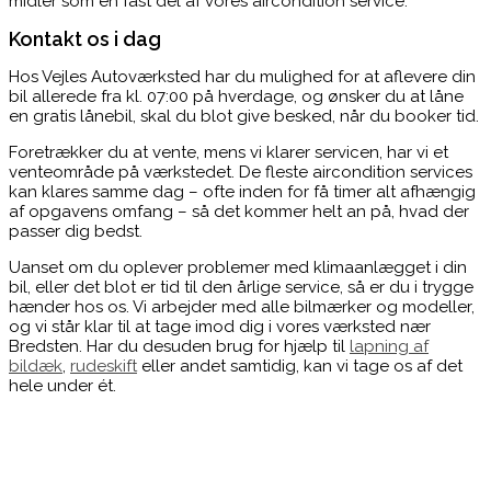
midler som en fast del af vores aircondition service.
Kontakt os i dag
Hos Vejles Autoværksted har du mulighed for at aflevere din
bil allerede fra kl. 07:00 på hverdage, og ønsker du at låne
en gratis lånebil, skal du blot give besked, når du booker tid.
Foretrækker du at vente, mens vi klarer servicen, har vi et
venteområde på værkstedet. De fleste aircondition services
kan klares samme dag – ofte inden for få timer alt afhængig
af opgavens omfang – så det kommer helt an på, hvad der
passer dig bedst.
Uanset om du oplever problemer med klimaanlægget i din
bil, eller det blot er tid til den årlige service, så er du i trygge
hænder hos os. Vi arbejder med alle bilmærker og modeller,
og vi står klar til at tage imod dig i vores værksted nær
Bredsten. Har du desuden brug for hjælp til
lapning af
bildæk
,
rudeskift
eller andet samtidig, kan vi tage os af det
hele under ét.