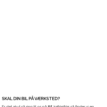
SKAL DIN BIL PÅ VÆRKSTED?
Er det akut så ring til os på
tlf
23605605
så finder vi en