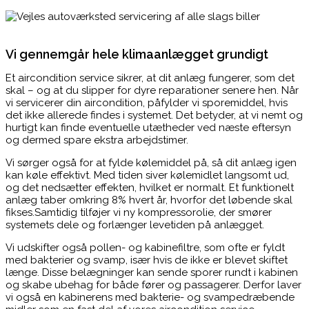
Vi gennemgår hele klimaanlægget grundigt
Et aircondition service sikrer, at dit anlæg fungerer, som det
skal – og at du slipper for dyre reparationer senere hen. Når
vi servicerer din aircondition, påfylder vi sporemiddel, hvis
det ikke allerede findes i systemet. Det betyder, at vi nemt og
hurtigt kan finde eventuelle utætheder ved næste eftersyn
og dermed spare ekstra arbejdstimer.
Vi sørger også for at fylde kølemiddel på, så dit anlæg igen
kan køle effektivt. Med tiden siver kølemidlet langsomt ud,
og det nedsætter effekten, hvilket er normalt. Et funktionelt
anlæg taber omkring 8% hvert år, hvorfor det løbende skal
fikses.Samtidig tilføjer vi ny kompressorolie, der smører
systemets dele og forlænger levetiden på anlægget.
Vi udskifter også pollen- og kabinefiltre, som ofte er fyldt
med bakterier og svamp, især hvis de ikke er blevet skiftet
længe. Disse belægninger kan sende sporer rundt i kabinen
og skabe ubehag for både fører og passagerer. Derfor laver
vi også en kabinerens med bakterie- og svampedræbende